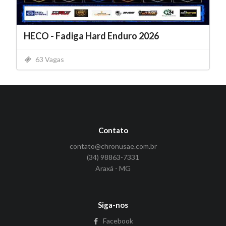
HECO - Fadiga Hard Enduro 2026
63 Vagas
Contato
contato@chronusae.com.br
(34) 98863-7331
Araxá - MG
Siga-nos
Facebook