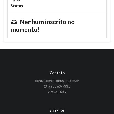
Status
Nenhum inscrito no
momento!
Contato
contato@chronusae.com.br
(34) 98863-7331
Araxá - MG
Siga-nos