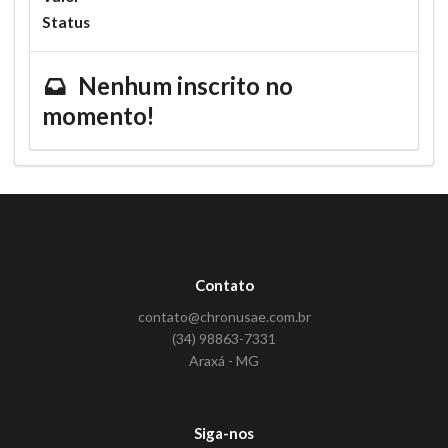
Status
Nenhum inscrito no
momento!
Contato
contato@chronusae.com.br
(34) 98863-7331
Araxá - MG
Siga-nos