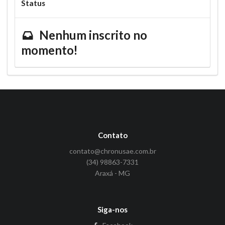
Status
Nenhum inscrito no
momento!
Contato
contato@chronusae.com.br
(34) 98863-7331
Araxá - MG
Siga-nos