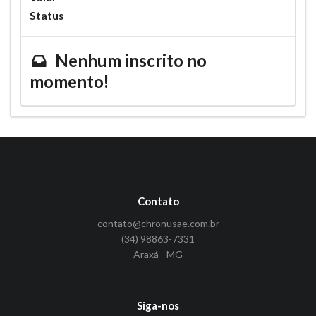
Status
Nenhum inscrito no
momento!
Contato
contato@chronusae.com.br
(34) 98863-7331
Araxá - MG
Siga-nos