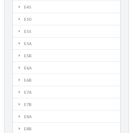
E45
E50
E55
E5A
E5B
E6A
E6B
E7A
E7B
E8A
E8B