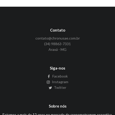
Contato
contato@chronusae.com.br
(34) 98863-7331
Araxá - MG
Siga-nos
Facebook
Instagram
Twitter
Sobre nós
Estamos a mais de 12 anos no mercado de cronometragem esportiva,