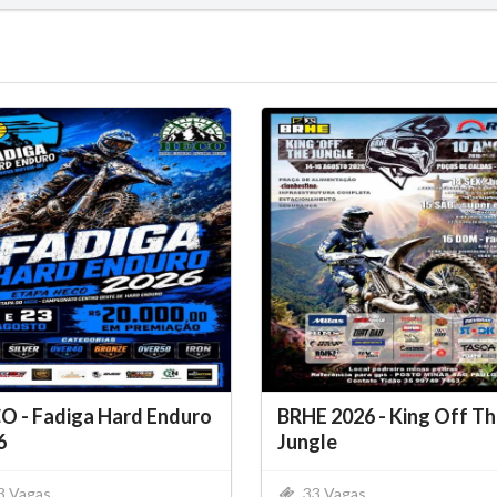
O - Fadiga Hard Enduro
BRHE 2026 - King Off T
6
Jungle
3 Vagas
33 Vagas