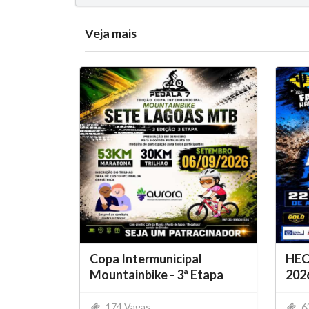
Veja mais
Copa Intermunicipal
HEC
Mountainbike - 3ª Etapa
202
174 Vagas
6