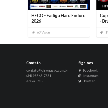
HECO - Fadiga Hard Enduro
Cop
2026
- B
63 Vagas
1
Contato
Siga-nos
contato@chronusae.com.br
Facebook
(34) 98863-7331
Instagram
Araxá - MG
Twitter