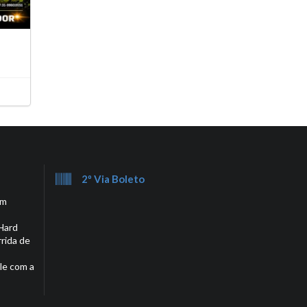
2º Via Boleto
em
Hard
rrida de
le com a