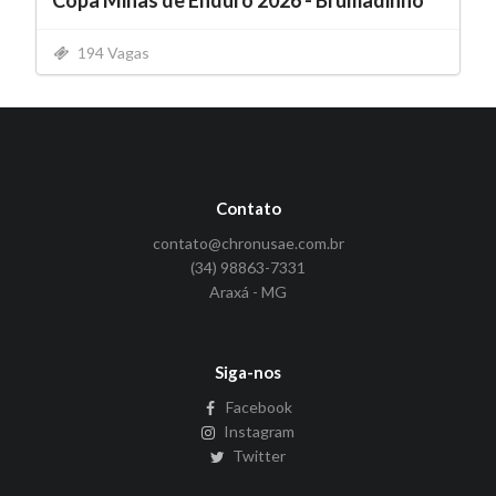
Copa Minas de Enduro 2026 - Brumadinho
194 Vagas
Contato
contato@chronusae.com.br
(34) 98863-7331
Araxá - MG
Siga-nos
Facebook
Instagram
Twitter