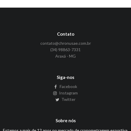
Contato
contato@chronusae.com.br
(34) 98863-7331
Araxá - MG
Siga-nos
Facebook
Instagram
Twitter
Sobre nós
Estamos a mais de 12 anos no mercado de cronometragem esportiva,