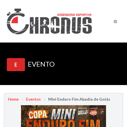
EVENTO
E
Home
Eventos
Mini Enduro Fim Abadia de Goiás