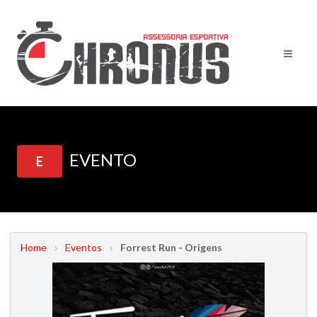
EVENTO
E
Home
Eventos
Forrest Run - Origens