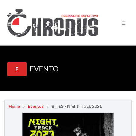
EVENTO
E
Home
Eventos
BITES - Night Track 2021