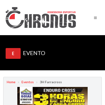
EVENTO
E
Home
Eventos
3H Farracross