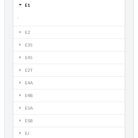
E1
.
E2
E35
E45
E2T
E4A
E4B
E5A
E5B
EJ