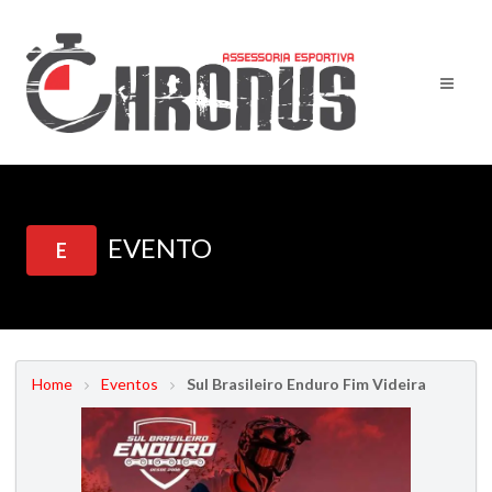
EVENTO
E
Home
Eventos
Sul Brasileiro Enduro Fim Videira