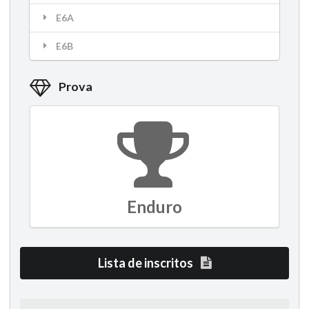
E6A
E6B
Prova
Enduro
Lista de inscritos