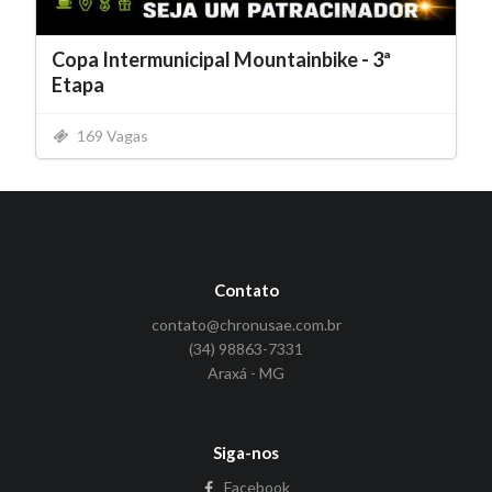
Copa Intermunicipal Mountainbike - 3ª
Etapa
169 Vagas
Contato
contato@chronusae.com.br
(34) 98863-7331
Araxá - MG
Siga-nos
Facebook