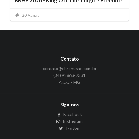
BRHE 2026 - King Off The Jungle - Freeride
20 Vagas
Contato
contato@chronusae.com.br
(34) 98863-7331
Araxá - MG
Siga-nos
Facebook
Instagram
Twitter