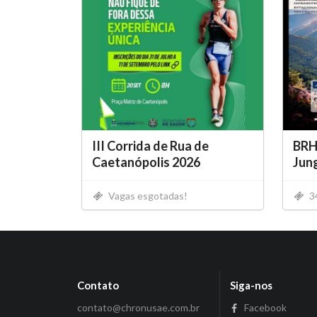
III Corrida de Rua de
BRH
Caetanópolis 2026
Jun
Vagas esgotadas!
3
Contato
Siga-nos
contato@chronusae.com.br
Facebook