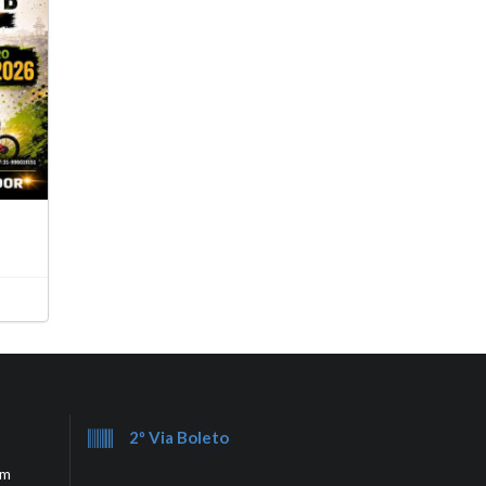
2º Via Boleto
em