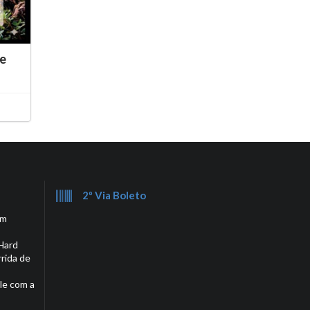
he
2º Via Boleto
em
Hard
rrida de
le com a