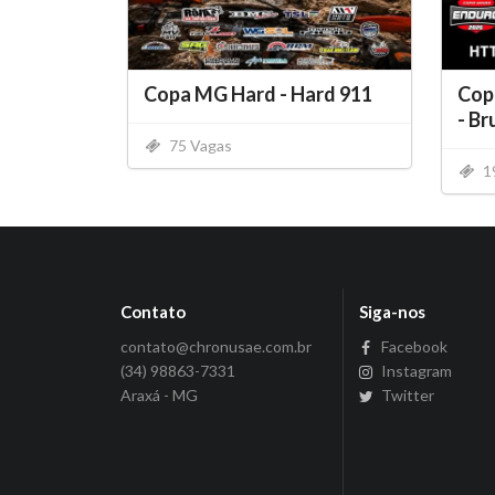
Copa MG Hard - Hard 911
Cop
- B
75 Vagas
1
Contato
Siga-nos
contato@chronusae.com.br
Facebook
(34) 98863-7331
Instagram
Araxá - MG
Twitter