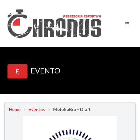
EVENTO
E
Home
Eventos
MolokaBra - Dia 1