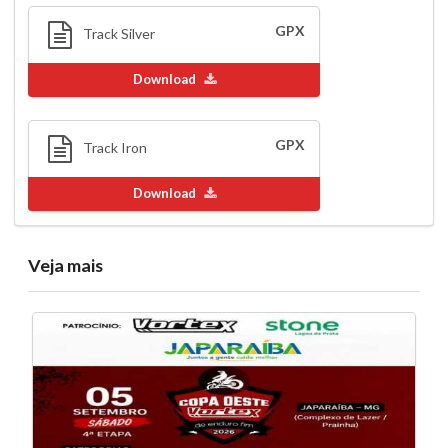
GPX
Track Silver
Download
GPX
Track Iron
Download
Veja mais