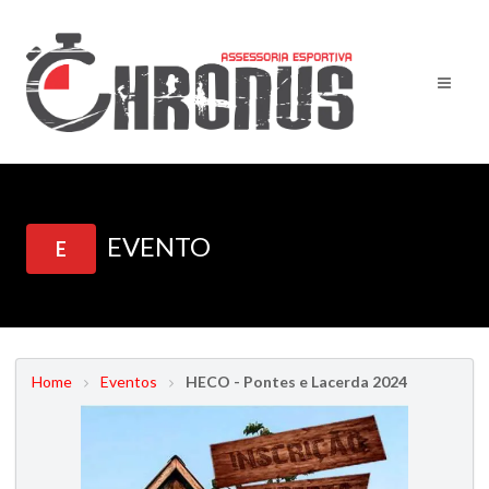
EVENTO
E
Home
Eventos
HECO - Pontes e Lacerda 2024