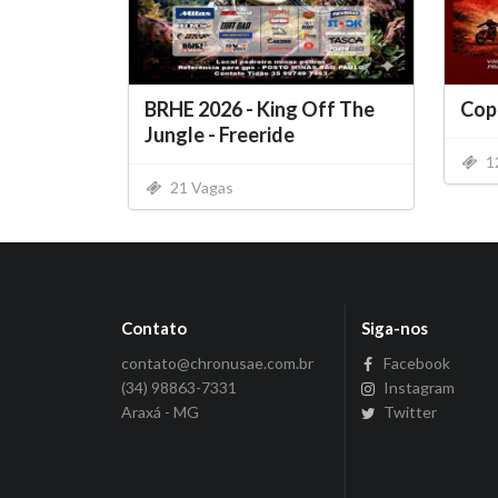
BRHE 2026 - King Off The
Copa
Jungle - Freeride
1
21 Vagas
Contato
Siga-nos
contato@chronusae.com.br
Facebook
(34) 98863-7331
Instagram
Araxá - MG
Twitter