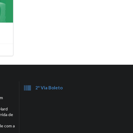
2º Via Boleto
em
Hard
rrida de
le com a