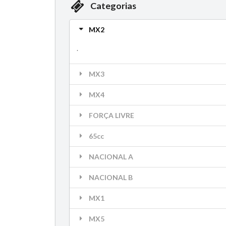
Categorias
MX2
.
MX3
MX4
FORÇA LIVRE
65cc
NACIONAL A
NACIONAL B
MX1
MX5