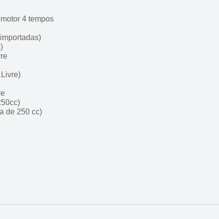
 motor 4 tempos
 importadas)
)
vre
Livre)
re
250cc)
ma de 250 cc)