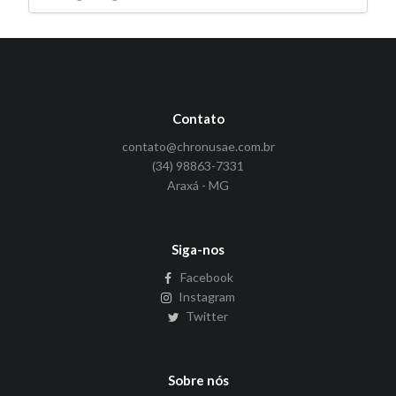
Contato
contato@chronusae.com.br
(34) 98863-7331
Araxá - MG
Siga-nos
Facebook
Instagram
Twitter
Sobre nós