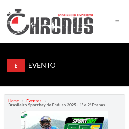
EVENTO
E
Home
Eventos
Brasileiro Sportbay de Enduro 2025 - 1ª e 2ª Etapas