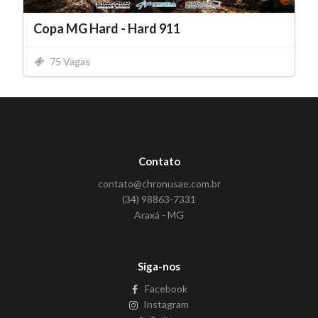
Copa MG Hard - Hard 911
75 Vagas
Contato
contato@chronusae.com.br
(34) 98863-7331
Araxá - MG
Siga-nos
Facebook
Instagram