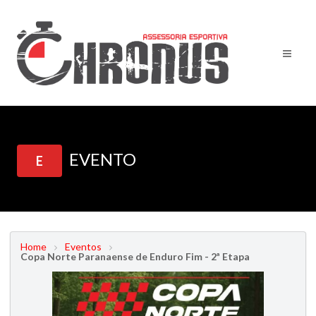
EVENTO
E
Home
Eventos
Copa Norte Paranaense de Enduro Fim - 2ª Etapa