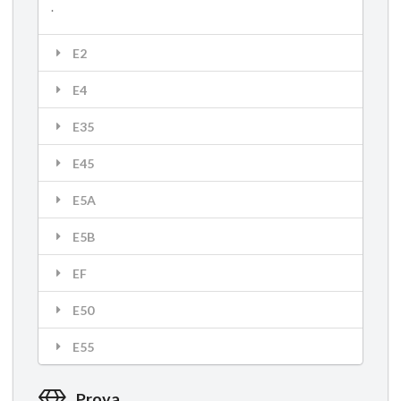
.
E2
E4
E35
E45
E5A
E5B
EF
E50
E55
Prova