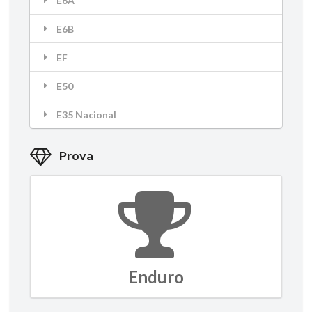
E6A
E6B
EF
E50
E35 Nacional
Prova
Enduro