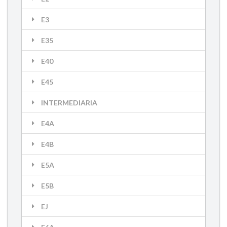
E3
E35
E40
E45
INTERMEDIARIA
E4A
E4B
E5A
E5B
EJ