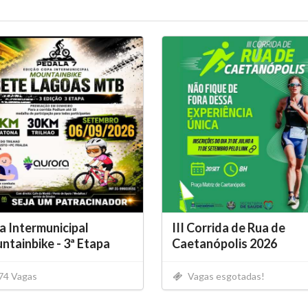
 Intermunicipal
III Corrida de Rua de
tainbike - 3ª Etapa
Caetanópolis 2026
74 Vagas
Vagas esgotadas!