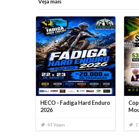
Veja mais
HECO - Fadiga Hard Enduro
Copa
2026
Moun
63 Vagas
1