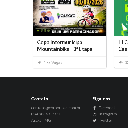
Copa Intermunicipal
III 
Mountainbike - 3ª Etapa
Cae
175 Vagas
3
Contato
Siga-nos
contato@chronusae.com.br
Facebook
(34) 98863-7331
Instagram
Araxá - MG
Twitter