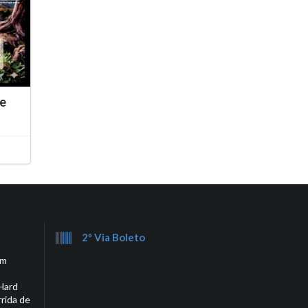
he
2º Via Boleto
em
Hard
rrida de