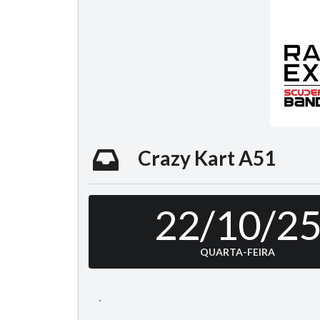
Crazy Kart A51
22/10/2
QUARTA-FEIRA
.