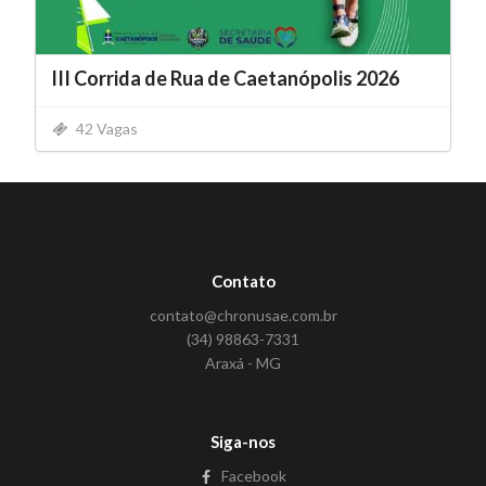
III Corrida de Rua de Caetanópolis 2026
42 Vagas
Contato
contato@chronusae.com.br
(34) 98863-7331
Araxá - MG
Siga-nos
Facebook