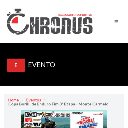
EVENTO
E
Home
Eventos
Copa Borilli de Enduro Fim 3ª Etapa - Monte Carmelo