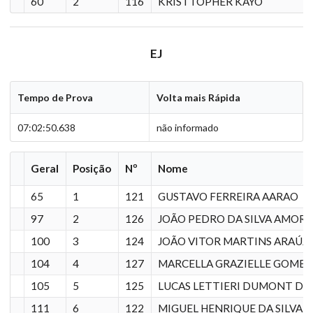
60
2
116
KRISTTOPHER KAYO
EJ
Tempo de Prova
Volta mais Rápida
07:02:50.638
não informado
Geral
Posição
Nº
Nome
65
1
121
GUSTAVO FERREIRA AARAO
97
2
126
JOÃO PEDRO DA SILVA AMOR
100
3
124
JOÃO VITOR MARTINS ARAÚJO
104
4
127
MARCELLA GRAZIELLE GOMES
105
5
125
LUCAS LETTIERI DUMONT DE 
111
6
122
MIGUEL HENRIQUE DA SILVA 