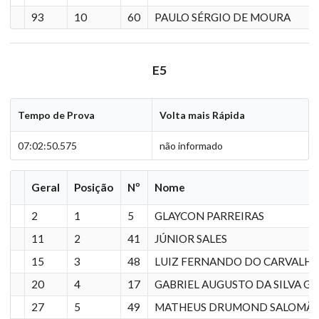
93
10
60
PAULO SÉRGIO DE MOURA
E5
Tempo de Prova
Volta mais Rápida
07:02:50.575
não informado
Geral
Posição
Nº
Nome
2
1
5
GLAYCON PARREIRAS
11
2
41
JÚNIOR SALES
15
3
48
LUIZ FERNANDO DO CARVALH
20
4
17
GABRIEL AUGUSTO DA SILVA G
27
5
49
MATHEUS DRUMOND SALOMÃ