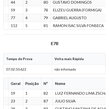
44
2
80
GUSTAVO DOMINGOS
59
3
78
ELIZEU GUERRA (FORMIGA)
77
4
79
GABRIEL AUGUSTO
112
5
81
RAMON ISAC SILVA FONSECA
E7B
Tempo de Prova
Volta mais Rápida
07:02:50.622
não informado
Geral
Posição
Nº
Nome
19
1
82
LUIZ FERNANDO LIMA ZSCHA
23
2
87
JULIO SILVA
28
3
83
GUSTAVO SANTANA DE AGUIA