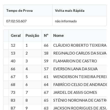
Tempo de Prova
Volta mais Rápida
07:02:50.607
não informado
Geral
Posição
Nº
Nome
12
1
66
CLÁUDIO ROBERTO TEIXEIRA R
13
2
18
REGINALDO CARLOS DA SILVA
40
3
59
FLAMARION DE CASTRO
66
4
57
EVERSON LANA DA SILVA
67
5
61
WENDERSON TEIXEIRA PEREIR
68
6
64
FABRÍCIO CELSO DE ANDRADE
73
7
67
JARDEL DE ASSIS GOMES
83
8
65
STÊNIO NORONHA DE CASTRO
87
9
63
JACKSON RODRIGUES DE JESUS