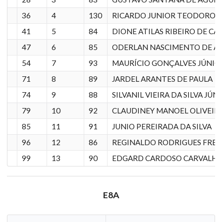
36
4
130
RICARDO JUNIOR TEODORO
41
5
84
DIONE ATILAS RIBEIRO DE C
47
6
85
ODERLAN NASCIMENTO DE A
54
7
93
MAURÍCIO GONÇALVES JÚNIO
71
8
89
JARDEL ARANTES DE PAULA
74
9
88
SILVANIL VIEIRA DA SILVA JÚN
79
10
92
CLAUDINEY MANOEL OLIVEIR
85
11
91
JUNIO PEREIRADA DA SILVA
96
12
86
REGINALDO RODRIGUES FREI
99
13
90
EDGARD CARDOSO CARVALH
E8A