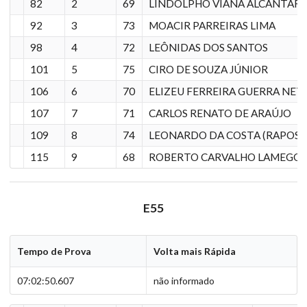
82
2
69
LINDOLPHO VIANA ALCÂNTAR
92
3
73
MOACIR PARREIRAS LIMA
98
4
72
LEÔNIDAS DOS SANTOS
101
5
75
CIRO DE SOUZA JÚNIOR
106
6
70
ELIZEU FERREIRA GUERRA NET
107
7
71
CARLOS RENATO DE ARAÚJO
109
8
74
LEONARDO DA COSTA (RAPOSÃ
115
9
68
ROBERTO CARVALHO LAMEGO
E55
Tempo de Prova
Volta mais Rápida
07:02:50.607
não informado