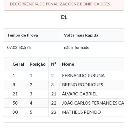
DECORRÊNCIA DE PENALIZAÇÕES E BONIFICAÇÕES.
E1
Tempo de Prova
Volta mais Rápida
07:02:50.575
não informado
Geral
Posição
Nº
Nome
1
1
2
FERNANDO JURUNA
8
2
3
BRENO RODRIGUES
21
3
21
ÁLVARO GABRIEL
58
4
22
JOÃO CARLOS FERNANDES CA
90
5
23
MATHEUS PENIDO