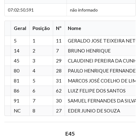
07:02:50.591
não informado
Geral
Posição
Nº
Nome
5
1
11
GERALDO JOSE TEIXEIRA NETO
14
2
7
BRUNO HENRIQUE
45
3
29
CLAUDINEI PEREIRA DA CUNHA
80
4
28
PAULO HENRIQUE FERNANDES 
81
5
31
MARCOS JOSÉ COELHO DE LIM
86
6
62
LUIZ FELIPE DOS SANTOS
91
7
30
SAMUEL FERNANDES DA SILVA
NC
8
27
EDER JUNIO DE SOUZA
E45