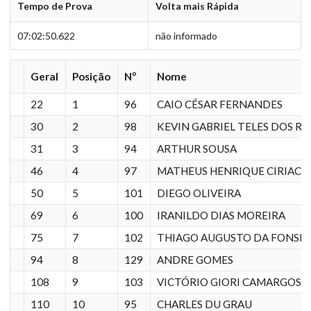
Tempo de Prova
Volta mais Rápida
07:02:50.622
não informado
Geral
Posição
Nº
Nome
22
1
96
CAIO CÉSAR FERNANDES
30
2
98
KEVIN GABRIEL TELES DOS RE
31
3
94
ARTHUR SOUSA
46
4
97
MATHEUS HENRIQUE CIRIACO
50
5
101
DIEGO OLIVEIRA
69
6
100
IRANILDO DIAS MOREIRA
75
7
102
THIAGO AUGUSTO DA FONSE
94
8
129
ANDRE GOMES
108
9
103
VICTÓRIO GIORI CAMARGOS
110
10
95
CHARLES DU GRAU