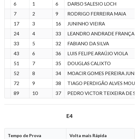
6
1
6
DARSO SALESIO LOCH
7
2
9
RODRIGO FERREIRA MAIA
17
3
16
JUNINHO VIEIRA
24
4
33
LEANDRO ANDRADE FRANÇA
33
5
32
FABIANO DA SILVA
43
6
36
LUIS FELIPE ARAÚJO VIOLA
51
7
35
DOUGLAS CALIXTO
52
8
34
MOACIR GOMES PEREIRA JUNI
72
9
38
TIAGO PERDIGÃO ALVES MOUR
89
10
37
PEDRO VICTOR TEIXEIRA DE S
E4
Tempo de Prova
Volta mais Rápida