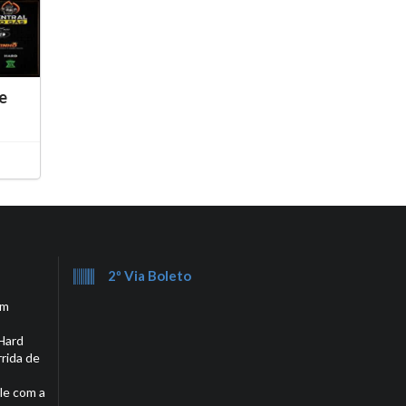
e
2º Via Boleto
em
Hard
rrida de
le com a