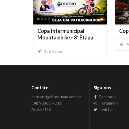
Copa Intermunicipal
Cop
Mountainbike - 3ª Etapa
7
176 Vagas
Contato
Siga-nos
contato@chronusae.com.br
Facebook
(34) 98863-7331
Instagram
Araxá - MG
Twitter