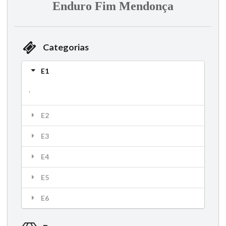
Enduro Fim Mendonça
Categorias
E1
.
E2
E3
E4
E5
E6