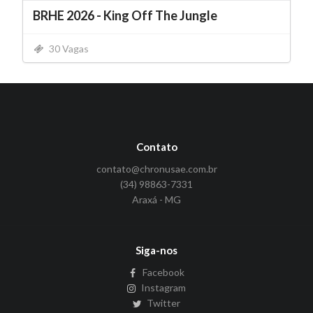
BRHE 2026 - King Off The Jungle
30 Vagas
Contato
contato@chronusae.com.br
(34) 98863-7331
Araxá - MG
Siga-nos
Facebook
Instagram
Twitter