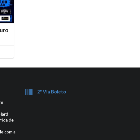
uro
2º Via Boleto
em
Hard
rrida de
le com a