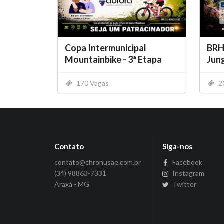
Copa Intermunicipal
BRH
Mountainbike - 3ª Etapa
Jung
170 Vagas
2
Contato
Siga-nos
contato@chronusae.com.br
Facebook
(34) 98863-7331
Instagram
Araxá - MG
Twitter