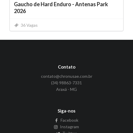
Gaucho de Hard Enduro - Antenas Park
2026
36 Vagas
Contato
contato@chronusae.com.br
(34) 98863-7331
Araxá - MG
Siga-nos
Facebook
Instagram