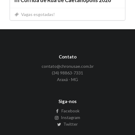
III Corrida de Rua de Caetanópolis 2026
Vagas esgotadas!
Contato
contato@chronusae.com.br
(34) 98863-7331
Araxá - MG
Siga-nos
Facebook
Instagram
Twitter