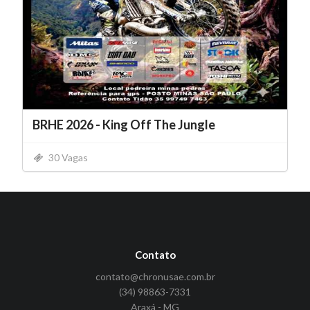
BRHE 2026 - King Off The Jungle
30 Vagas
Contato
contato@chronusae.com.br
(34) 98863-7331
Araxá - MG