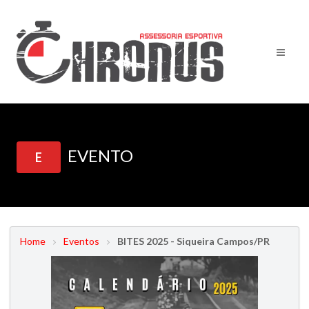
EVENTO
E
Home
Eventos
BITES 2025 - Siqueira Campos/PR