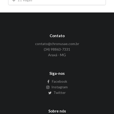
Contato
contato@chronusae.com.br
(34) 98863-7331
Araxá - MG
Siga-nos
Facebook
Instagram
Twitter
Sobre nós