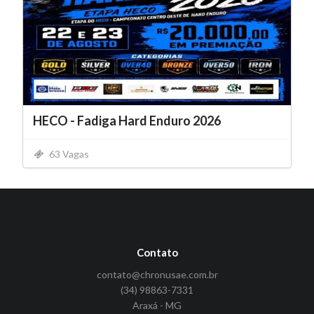
HECO - Fadiga Hard Enduro 2026
63 Vagas
Contato
contato@chronusae.com.br
(34) 98863-7331
Araxá - MG