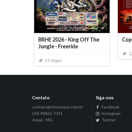
BRHE 2026 - King Off The
Copa
Jungle - Freeride
1
21 Vagas
Contato
Siga-nos
contato@chronusae.com.br
Facebook
(34) 98863-7331
Instagram
Araxá - MG
Twitter