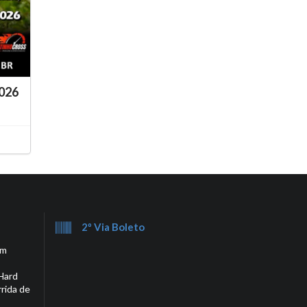
026
2º Via Boleto
em
Hard
rrida de