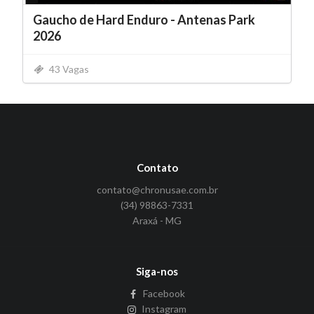
Gaucho de Hard Enduro - Antenas Park
2026
43 Vagas
Contato
contato@chronusae.com.br
(34) 98863-7331
Araxá - MG
Siga-nos
Facebook
Instagram