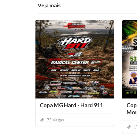
Veja mais
Copa MG Hard - Hard 911
Copa
Moun
75 Vagas
1