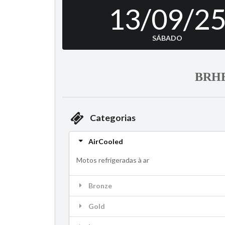
13/09/2
SÁBADO
BRHE 
Categorias
AirCooled
Motos refrigeradas à ar
Bronze
Gold