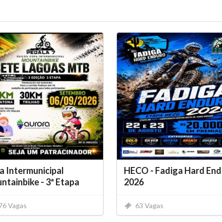
 Intermunicipal
HECO - Fadiga Hard End
tainbike - 3ª Etapa
2026
76 Vagas
63 Vagas