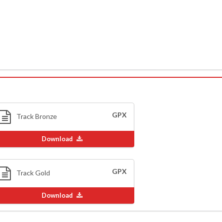
GPX
Track Bronze
Download
GPX
Track Gold
Download