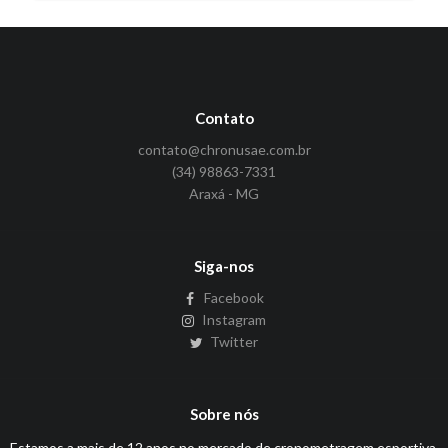
Contato
contato@chronusae.com.br
(34) 98863-7331
Araxá - MG
Siga-nos
Facebook
Instagram
Twitter
Sobre nós
Estamos a mais de 12 anos no mercado de cronometragem esportiva,